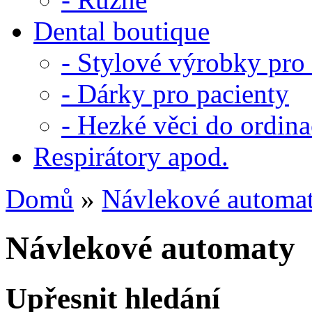
Dental boutique
- Stylové výrobky pro
- Dárky pro pacienty
- Hezké věci do ordina
Respirátory apod.
Domů
»
Návlekové automa
Návlekové automaty
Upřesnit hledání