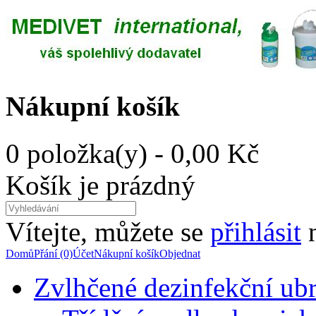
Nákupní košík
0 položka(y) - 0,00 Kč
Košík je prázdný
Vítejte, můžete se
přihlásit
Domů
Přání (0)
Účet
Nákupní košík
Objednat
Zvlhčené dezinfekční ub